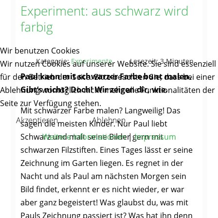
Experiment: aus schwarz wird
farbig
Wir benutzen Cookies
Kategorie:
Experimente
Lesezeit: 3 Minuten
Wir nutzen Cookies auf unserer Website. Sie sind essenziell
Paul kann mit schwarzer Farbe bunt malen.
für den Betrieb der Seite. Bitte beachten Sie, dass bei einer
Gibt’s nicht? Doch! Wir zeigen dir, wie.
Ablehnung womöglich nicht mehr alle Funktionalitäten der
Seite zur Verfügung stehen.
Mit schwarzer Farbe malen? Langweilig! Das
Akzeptieren
Ablehnen
sagen die meisten Kinder. Nur Paul liebt
Weitere Informationen
|
Impressum
Schwarz und malt seine Bilder gern mit
schwarzen Filzstiften. Eines Tages lässt er seine
Zeichnung im Garten liegen. Es regnet in der
Nacht und als Paul am nächsten Morgen sein
Bild findet, erkennt er es nicht wieder, er war
aber ganz begeistert! Was glaubst du, was mit
Pauls Zeichnung passiert ist? Was hat ihn denn